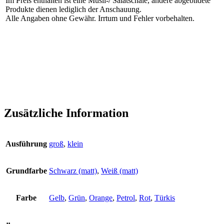
Im Preis enthalten ist eine Müsli-/ Salatschale, andere abgebildete
Produkte dienen lediglich der Anschauung.
Alle Angaben ohne Gewähr. Irrtum und Fehler vorbehalten.
Zusätzliche Information
Ausführung
groß
,
klein
Grundfarbe
Schwarz (matt)
,
Weiß (matt)
Farbe
Gelb
,
Grün
,
Orange
,
Petrol
,
Rot
,
Türkis