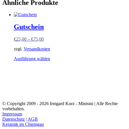
Ähnliche Produkte
Gutschein
€
25,00
–
€
75,00
zzgl.
Versandkosten
Dieses
Ausführung wählen
Produkt
weist
mehrere
Varianten
auf.
Die
Optionen
können
© Copyright 2009 - 2026 Irmgard Kurz - Minisini | Alle Rechte
auf
vorbehalten.
der
Impressum
Produktseite
Datenschutz
|
AGB
gewählt
Keramik im Chiemgau
werden