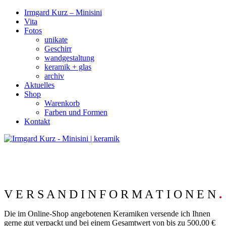
Irmgard Kurz – Minisini
Vita
Fotos
unikate
Geschirr
wandgestaltung
keramik + glas
archiv
Aktuelles
Shop
Warenkorb
Farben und Formen
Kontakt
V E R S A N D I N F O R M A T I O N E N
.
Die im Online-Shop angebotenen Keramiken versende ich Ihnen
gerne gut verpackt und bei einem Gesamtwert von bis zu 500,00 €