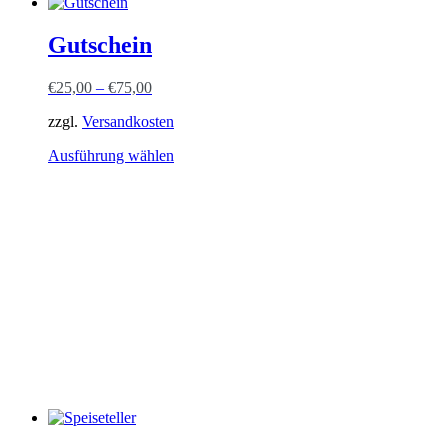
Gutschein
€
25,00
–
€
75,00
zzgl.
Versandkosten
Dieses
Ausführung wählen
Produkt
weist
mehrere
Varianten
auf.
Die
Optionen
können
auf
der
Produktseite
gewählt
werden