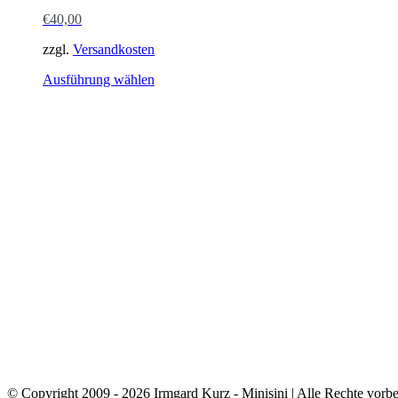
€
40,00
zzgl.
Versandkosten
Dieses
Ausführung wählen
Produkt
weist
mehrere
Varianten
auf.
Die
Optionen
können
auf
der
Produktseite
gewählt
werden
© Copyright 2009 - 2026 Irmgard Kurz - Minisini | Alle Rechte vorbe