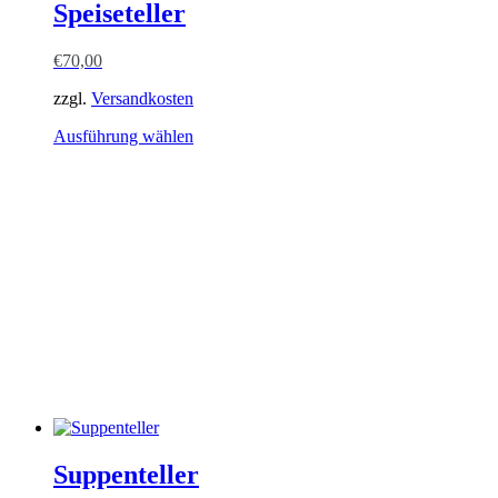
Speiseteller
€
70,00
zzgl.
Versandkosten
Dieses
Ausführung wählen
Produkt
weist
mehrere
Varianten
auf.
Die
Optionen
können
auf
der
Produktseite
gewählt
werden
Suppenteller